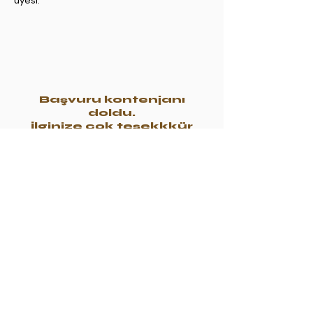
üyesi.
Başvuru kontenjanı
doldu.
İlginize çok teşekkkür
ederiz.