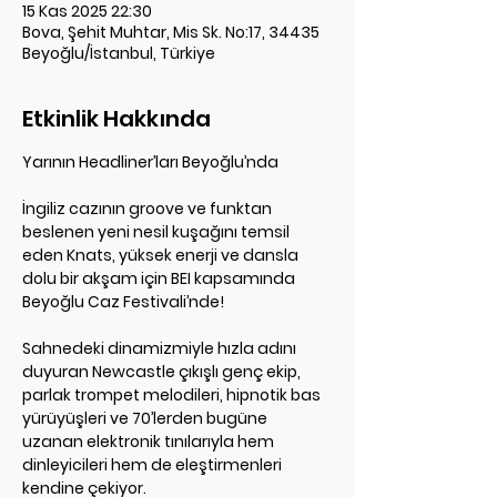
15 Kas 2025 22:30
Bova, Şehit Muhtar, Mis Sk. No:17, 34435
Beyoğlu/İstanbul, Türkiye
Etkinlik Hakkında
Yarının Headliner’ları Beyoğlu’nda
İngiliz cazının groove ve funktan 
beslenen yeni nesil kuşağını temsil 
eden Knats, yüksek enerji ve dansla 
dolu bir akşam için BEI kapsamında 
Beyoğlu Caz Festivali’nde!
Sahnedeki dinamizmiyle hızla adını 
duyuran Newcastle çıkışlı genç ekip, 
parlak trompet melodileri, hipnotik bas 
yürüyüşleri ve 70’lerden bugüne 
uzanan elektronik tınılarıyla hem 
dinleyicileri hem de eleştirmenleri 
kendine çekiyor.