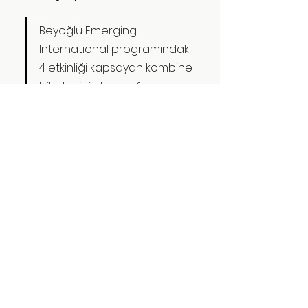
Beyoğlu Emerging 
International programındaki 
4 etkinliği kapsayan kombine 
biletler için 
bu sayfayı
ziyaret edebilirsiniz.