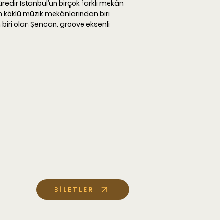
redir İstanbul’un birçok farklı mekân 
 köklü müzik mekânlarından biri 
 biri olan Şencan, groove eksenli 
BİLETLER