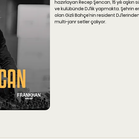
hazırlayan Recep Şencan, 15 yılı aşkın sü
ve kulübünde DJ’lik yapmakta. Şehrin en
olan Gizli Bahçe’nin resident DJ’lerinden
multi-janr setler çalıyor.